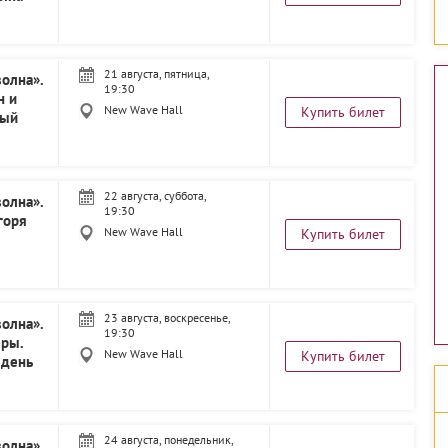
21 августа, пятница,
олна».
19:30
н и
New Wave Hall
Купить билет
вый
22 августа, суббота,
олна».
19:30
горя
New Wave Hall
Купить билет
23 августа, воскресенье,
олна».
19:30
ры.
New Wave Hall
Купить билет
 день
24 августа, понедельник,
олна».