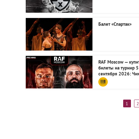
Балет «Спартак»
RAF Moscow — купи
билеты на турнир 5
сентября 2026: Чи
vs Вудли в Москве
1
2