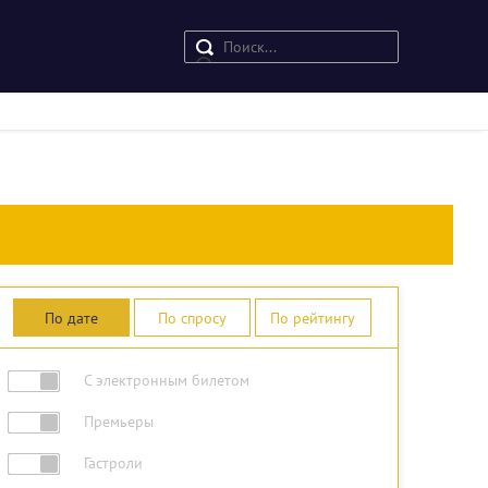
По дате
По спросу
По рейтингу
С электронным билетом
Премьеры
Гастроли