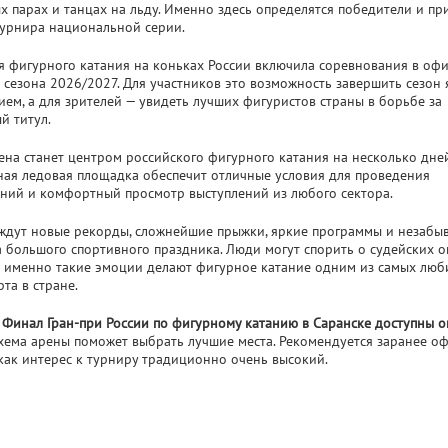
х парах и танцах на льду. Именно здесь определятся победители и пр
турнира национальной серии.
 фигурного катания на коньках России включила соревнования в оф
 сезона 2026/2027. Для участников это возможность завершить сезон
ием, а для зрителей — увидеть лучших фигуристов страны в борьбе за
й титул.
ена станет центром российского фигурного катания на несколько дней
ая ледовая площадка обеспечит отличные условия для проведения
ний и комфортный просмотр выступлений из любого сектора.
ждут новые рекорды, сложнейшие прыжки, яркие программы и незабы
 большого спортивного праздника. Люди могут спорить о судейских 
о именно такие эмоции делают фигурное катание одним из самых лю
та в стране.
 Финал Гран-при России по фигурному катанию в Саранске доступны о
хема арены поможет выбрать лучшие места. Рекомендуется заранее о
к как интерес к турниру традиционно очень высокий.