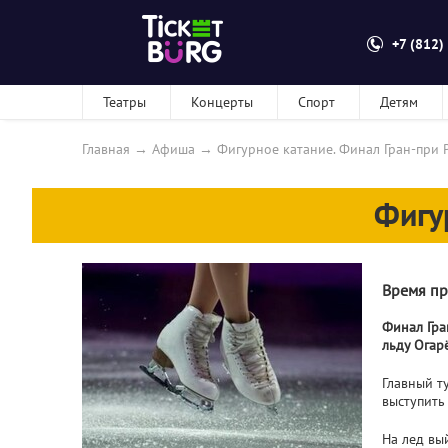
+7 (812)
Театры
Концерты
Спорт
Детям
Главная
→
Афиша
→
Фигурное катание. Финал Гран-при 
Фигу
Время пр
Финал Гра
льду Огар
Главный т
выступить
На лед вы