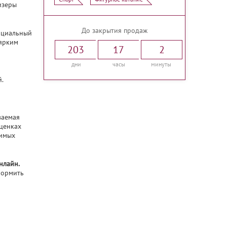
изеры
До закрытия продаж
ициальный
 ярким
203
17
2
дни
часы
минуты
.
ваемая
оценках
бимых
нлайн.
формить