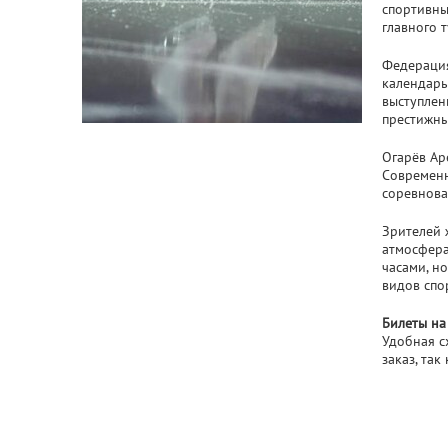
спортивны
главного 
Федерация
календарь
выступлен
престижны
Огарёв Ар
Современн
соревнова
Зрителей 
атмосфера
часами, н
видов спор
Билеты на
Удобная с
заказ, та