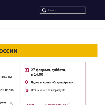
оссии
27 февраля, суббота,
в 14:00
 года на
Ледовая Арена «Огарев Арена»
али право
Ограничение по возрасту 0+
катании,
Спорт
Фигурное катание