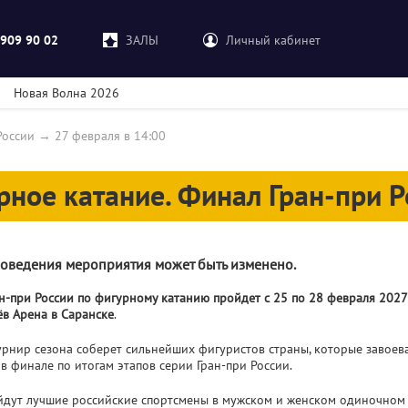
 909 90 02
ЗАЛЫ
Личный кабинет
Новая Волна 2026
России
→
27 февраля в 14:00
рное катание. Финал Гран-при Р
оведения мероприятия может быть изменено.
н-при России по фигурному катанию пройдет с 25 по 28 февраля 2027
ёв Арена в Саранске
.
урнир сезона соберет сильнейших фигуристов страны, которые завоев
 в финале по итогам этапов серии Гран-при России.
йдут лучшие российские спортсмены в мужском и женском одиночном 