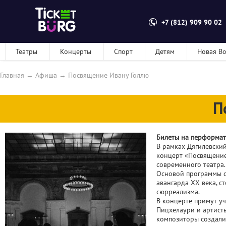
+7 (812) 909 90 02
Театры
Концерты
Спорт
Детям
Новая В
Главная
→
Афиша
→
Посвящение Ивану Голлю
П
Билеты на перформат
В рамках Дягилевски
концерт «Посвящение
современного театра.
Основой программы с
авангарда XX века, с
сюрреализма.
В концерте примут уч
Пицхелаури и артист
композиторы создали