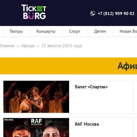
+7 (812) 909 90 02
Театры
Концерты
Спорт
Детям
Новая В
Главная
→
Афиша
→
25 августа 2025 года
Афи
Балет «Спартак»
RAF Москва