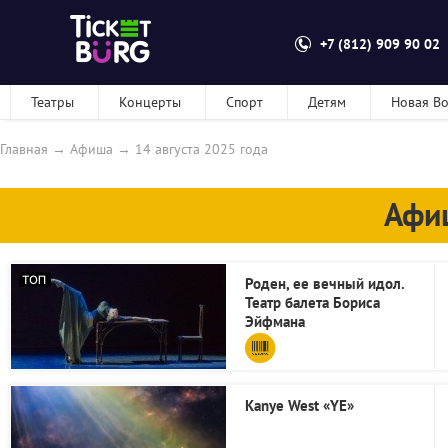
+7 (812) 909 90 02
Театры
Концерты
Спорт
Детям
Новая В
Главная
→
Афиша
→
14 августа 2025 года
Афи
Роден, ее вечный идол.
Театр балета Бориса
Эйфмана
Kanye West «YE»