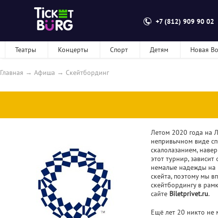
+7 (812) 909 90 02
Театры
Концерты
Спорт
Детям
Новая В
Главная
→
Афиша
→
Скейтбординг
Летом 2020 года на 
непривычном виде спо
скалолазанием, навер
этот турнир, зависит
немалые надежды на 
скейта, поэтому мы в
скейтбордингу в рам
сайте
Biletprivet.ru
.
Ещё лет 20 никто не 