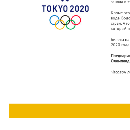
заняла в 
Кроме это
воде. Вод
стран. А 
который п
Билеты на
2020 год
Предварит
Олимпиад
Часовой п