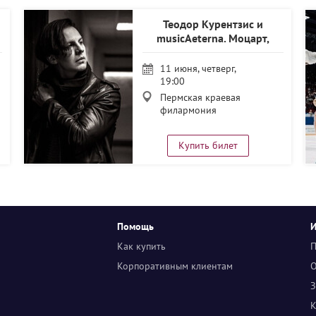
Теодор Курентзис и
musicAeterna. Моцарт,
Бетховен
11 июня, четверг,
19:00
Пермская краевая
филармония
Купить билет
Помощь
Как купить
П
Корпоративным клиентам
О
З
К