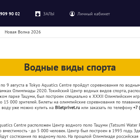
 909 90 02
ЗАЛЫ
Личный кабинет
Новая Волна 2026
Водные виды спорта
 по 9 августа в Tokyo Aquatics Centre пройдут соревнования по водны
рамках Олимпиады 2020. Токийский Центр водных видов спорта, расп
ком парке Тацуми, был построен специально к XXXII Олимпийским игр
о 15 000 зрителей. Билеты на олимпийские соревнования по плавани
 воду уже можно купить на
Biletprivet.ru
или заказать по телефону
+7 
quatics Centre расположен Центр водного поло Тацуми (Tatsumi Water 
го вместимость - до 5 000 человек. Центр был построен в 1993 году. Зд
йдут состязания по водному поло. На прошлой Олимпиаде российская