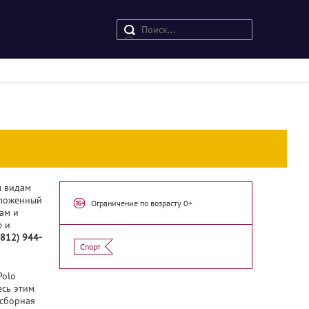
м видам
оложенный
Ограничение по возрасту 0+
ам и
ю и
(812) 944-
Спорт
Polo
есь этим
 сборная