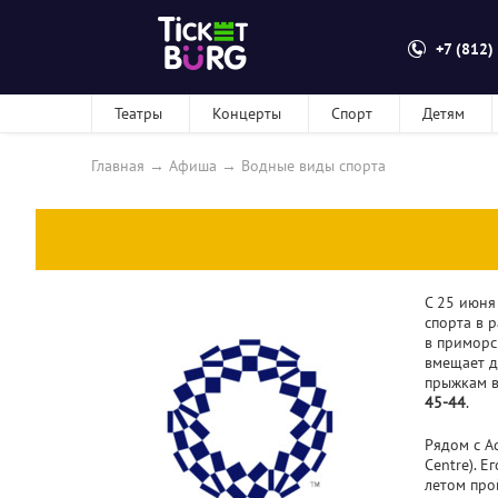
+7 (812)
Театры
Концерты
Спорт
Детям
Главная
→
Афиша
→
Водные виды спорта
С 25 июня
спорта в 
в приморс
вмещает д
прыжкам в
45-44
.
Рядом с A
Centre). Е
летом про