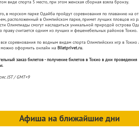
этом виде спорта 5 место, при этом женская сборная взяла бронзу.
го, в морском парке Одайба пройдут соревнования по плаванию на о
оем, расположенный в Оимпийском парке, примет лучших пловцов из 
гости Олимпиады смогут насладиться уникальной природой острова Од
о праву считается одним из лучших и фешенебельных районов Токио.
 все соревнования по водным видам спорта Олимпийских игр в Токио
а можно оформить онлайн на
Biletprivet.ru
.
ельный заказ билетов - получение билетов в Токио в дни проведения
ы.
ояс JST / GMT+9
Афиша на ближайшие дни