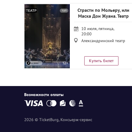
Страсти по Мольеру, или
Маска Дон Жуана. Театр
балета Бориса Эйфмана
10 июля, пятница,
20:00
Александринский театр
Купить билет
Возможности оплаты
2026 © TicketBurg, Консьерж-сервис