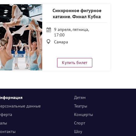
Синхронное фигурное
катание. Финал Кубка
России
9 апреля, пятница,
17:00
Самара
Купить билет
Информация
Детям
ерсональные данные
Театры
ферта
Концерты
алы
Спорт
онтакты
Шоу