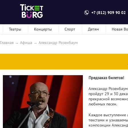
+7 (812) 909 90 02
Театры
Концерты
Спорт
Детям
Новая В
Главная
→
Афиша
→
Александр Розенбаум
Предзаказ билетов!
Александр Розенбаум
пройдут 29 и 30 дека
прекрасной возможно
любимых песен.
Каждое выступление а
текстами и узнаваем
композиции Александ